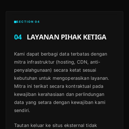
SECTION 04
04
LAYANAN PIHAK KETIGA
Kami dapat berbagi data terbatas dengan
mitra infrastruktur (hosting, CDN, anti-
penyalahgunaan) secara ketat sesuai
kebutuhan untuk mengoperasikan layanan.
Mitra ini terikat secara kontraktual pada
kewajiban kerahasiaan dan perlindungan
data yang setara dengan kewajiban kami
sendiri.
Tautan keluar ke situs eksternal tidak