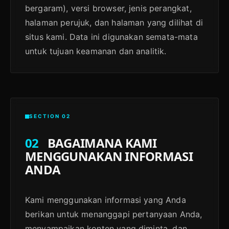
bergaram), versi browser, jenis perangkat,
halaman perujuk, dan halaman yang dilihat di
situs kami. Data ini digunakan semata-mata
untuk tujuan keamanan dan analitik.
SECTION 02
02
BAGAIMANA KAMI
MENGGUNAKAN INFORMASI
ANDA
Kami menggunakan informasi yang Anda
berikan untuk menanggapi pertanyaan Anda,
menyampaikan konten yang diminta, dan