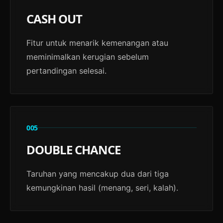
CASH OUT
Fitur untuk menarik kemenangan atau
meminimalkan kerugian sebelum
pertandingan selesai.
005
DOUBLE CHANCE
Taruhan yang mencakup dua dari tiga
kemungkinan hasil (menang, seri, kalah).