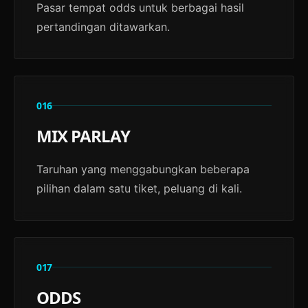
Pasar tempat odds untuk berbagai hasil
pertandingan ditawarkan.
016
MIX PARLAY
Taruhan yang menggabungkan beberapa
pilihan dalam satu tiket, peluang di kali.
017
ODDS