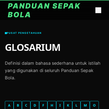
PANDUAN SEPAK
BOLA
PUSAT PENGETAHUAN
GLOSARIUM
Definisi dalam bahasa sederhana untuk istilah
yang digunakan di seluruh Panduan Sepak
Bola.
A
B
C
D
F
H
I
K
L
M
O