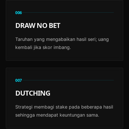
006
DRAW NO BET
Taruhan yang mengabaikan hasil seri; uang
kembali jika skor imbang.
007
DUTCHING
Strategi membagi stake pada beberapa hasil
sehingga mendapat keuntungan sama.