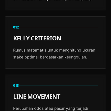
012
KELLY CRITERION
Rumus matematis untuk menghitung ukuran
stake optimal berdasarkan keunggulan.
013
LINE MOVEMENT
Perubahan odds atau pasar yang terjadi