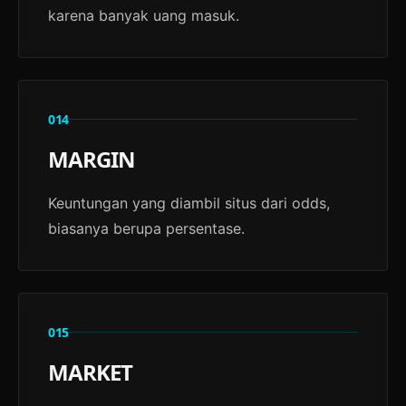
karena banyak uang masuk.
014
MARGIN
Keuntungan yang diambil situs dari odds,
biasanya berupa persentase.
015
MARKET